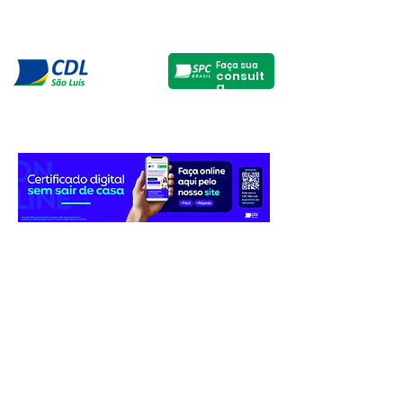
Faça sua
consult
a