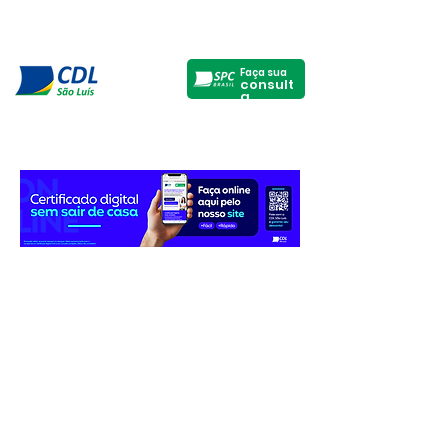
Faça sua
consult
a