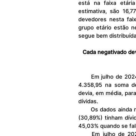
está na faixa etár
estimativa, são 16,
devedores nesta faix
grupo etário estão n
segue bem distribuíd
Cada negativado dev
	Em julho de 2024, cada consumidor negativado devia, em média, R$ 
4.358,95 na soma de
devia, em média, par
dívidas.
	Os dados ainda mostram que quase três em cada dez consumidores 
(30,89%) tinham dívi
45,03% quando se fala
	Em julho de 2024, o número de dívidas em atraso no Brasil teve 