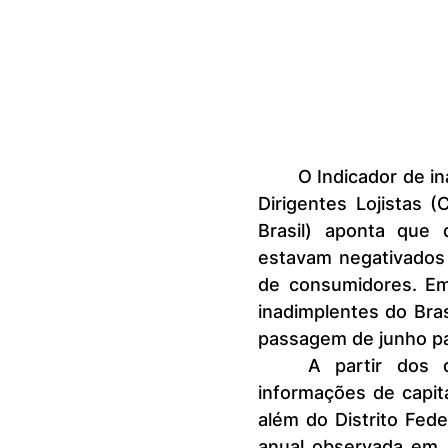
	O Indicador de inadimplência realizado pela Confederação Nacional de 
Dirigentes Lojistas 
Brasil) aponta que 
estavam negativados 
de consumidores. Em
inadimplentes do Bra
passagem de junho pa
	A partir dos dados disponíveis em sua base, que abrangem 
informações de capita
além do Distrito Fede
anual observada em 