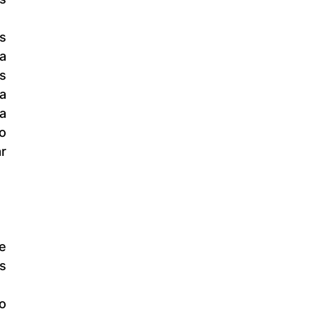
 
 
a 
 
o 
r 
 