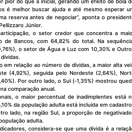
 pior do que a inicial, gerando um efeito de bola d
os é melhor buscar ajuda e até mesmo esperar um
a reserva antes de negociar”, aponta o presidente
ellizzaro Júnior.
 o de Bancos, com 64,82% do total. Na sequência,
,76%), o setor de Água e Luz com 10,30% e Outros
dívidas.
o em relação ao número de dívidas, a maior alta vei
te (4,92%), seguida pelo Nordeste (2,64%), Norte
40%). Por outro lado, o Sul (‐1,35%) mostrou qued
 na comparação anual.
,10% da população adulta está incluída em cadastro
ro lado, na região Sul, a proporção de negativado
população adulta.