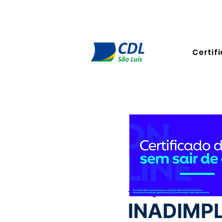
Certifi
16 de ago. de 2024
3 min de
INADIMPL