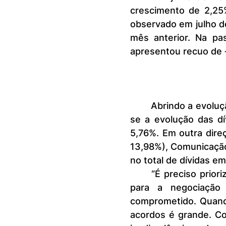
crescimento de 2,25
observado em julho de
mês anterior. Na pa
apresentou recuo de 
	Abrindo a evolução do número de dívidas por setor credor, destacou‐
se a evolução das d
5,76%. Em outra dire
13,98%), Comunicação
no total de dívidas em
	“É preciso priorizar o pagamento das dívidas, mas não adianta partir 
para a negociação
comprometido. Quand
acordos é grande. Com