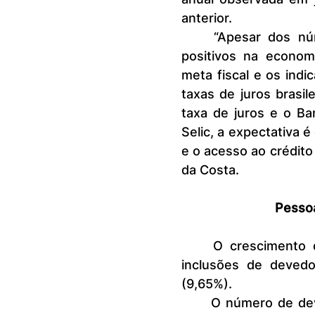
anterior.
	“Apesar dos números macroeconômicos apresentarem resultados 
positivos na econom
meta fiscal e os ind
taxas de juros brasil
taxa de juros e o Ba
Selic, a expectativa 
e o acesso ao crédito
da Costa.
Pessoa
	O crescimento do indicador anual se concentrou no aumento de 
inclusões de deved
(9,65%).
	O número de devedores com participação mais expressiva em julho 