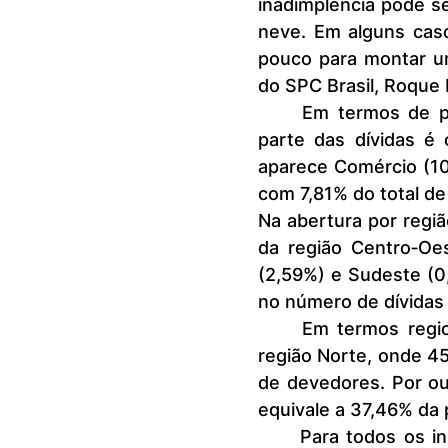
inadimplência pode ser
neve. Em alguns cas
pouco para montar um
do SPC Brasil, Roque P
	Em termos de participação, o setor credor que concentra a maior 
parte das dívidas é
aparece Comércio (10
com 7,81% do total de 
Na abertura por regiã
da região Centro‐Oes
(2,59%) e Sudeste (0,
no número de dívidas
	Em termos regionais, o maior percentual de inadimplentes está na 
região Norte, onde 45
de devedores. Por out
equivale a 37,46% da 
	Para todos os indicadores, considera-se que uma dívida é a relação 