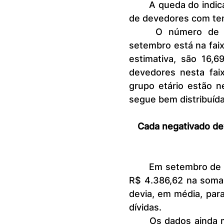
	A queda do indicador anual se concentrou na diminuição de inclusões 
de devedores com tem
 	O número de devedores com participação mais expressiva em 
setembro está na faix
estimativa, são 16,
devedores nesta faix
grupo etário estão n
segue bem distribuíd
Cada negativado dev
	Em setembro de 2024, cada consumidor negativado devia, em média, 
R$ 4.386,62 na soma 
devia, em média, par
dívidas.
	Os dados ainda mostram que quase três em cada dez consumidores 