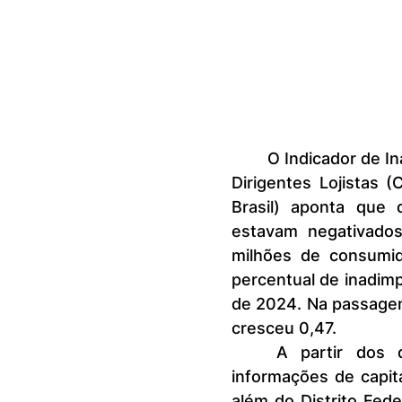
	O Indicador de Inadimplência realizado pela Confederação Nacional de 
Dirigentes Lojistas 
Brasil) aponta que 
estavam negativado
milhões de consumi
percentual de inadim
de 2024. Na passage
cresceu 0,47.
	A partir dos dados disponíveis em sua base, que abrangem 
informações de capita
além do Distrito Fede