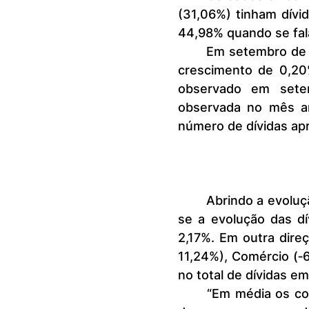
(31,06%) tinham dívi
44,98% quando se fala
	Em setembro de 2024, o número de dívidas em atraso no Brasil teve 
crescimento de 0,20
observado em setem
observada no mês an
número de dívidas ap
	Abrindo a evolução do número de dívidas por setor credor, destacou‐
se a evolução das d
2,17%. Em outra dire
11,24%), Comércio (‐
no total de dívidas em
	“Em média os consumidores inadimplentes têm dívidas com mais de 