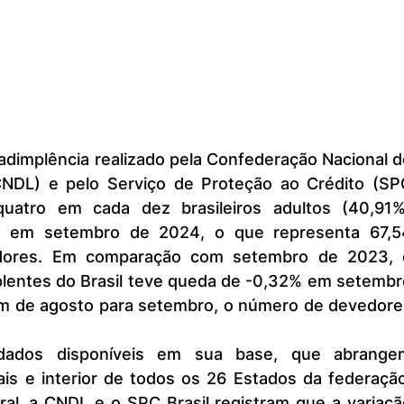
(CNDL) e pelo Serviço de Proteção ao Crédito (SPC
quatro em cada dez brasileiros adultos (40,91%)
s em setembro de 2024, o que representa 67,54
dores. Em comparação com setembro de 2023, o
plentes do Brasil teve queda de -0,32% em setembro
m de agosto para setembro, o número de devedores
is e interior de todos os 26 Estados da federação
ral, a CNDL e o SPC Brasil registram que a variaçã