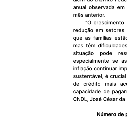
anual observada em 
mês anterior.
	“O crescimento das dívidas no setor bancário, em contraste com a 
redução em setores 
que as famílias estã
mas têm dificuldades
situação pode res
especialmente se as
inflação continuar im
sustentável, é crucial
de crédito mais ac
capacidade de pagam
CNDL, José César da 
Número de p