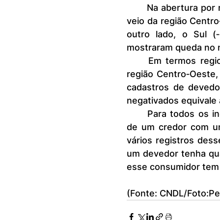
	Na abertura por região em relação ao número de dívidas, a maior alta 
veio da região Centro
outro lado, o Sul (
mostraram queda no n
	Em termos regionais, o maior percentual de inadimplentes está na 
região Centro‐Oeste,
cadastros de devedor
negativados equivale 
	Para todos os indicadores, considera-se que uma dívida é a relação 
de um credor com um
vários registros des
um devedor tenha qu
esse consumidor tem 
(Fonte: CNDL/Foto:Pe