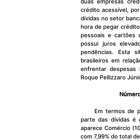
duas empresas cred
crédito acessível, p
dívidas no setor ban
hora de pegar crédito
pessoais e cartões 
possui juros elevad
pendências. Esta s
brasileiros em relaç
enfrentar despesas i
Roque Pellizzaro Júnio
Número 
	Em termos de participação, o setor credor que concentra a maior 
parte das dívidas é
aparece Comércio (10
com 7,99% do total de