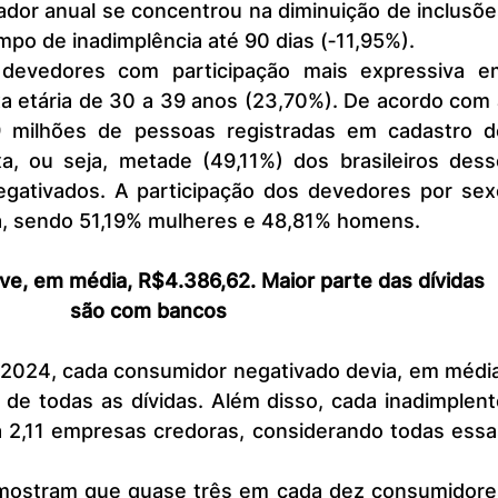
po de inadimplência até 90 dias (‐11,95%).
a etária de 30 a 39 anos (23,70%). De acordo com 
69 milhões de pessoas registradas em cadastro de
a, ou seja, metade (49,11%) dos brasileiros desse
egativados. A participação dos devedores por sexo
a, sendo 51,19% mulheres e 48,81% homens.
e, em média, R$4.386,62. Maior parte das dívidas 
são com bancos
de todas as dívidas. Além disso, cada inadimplente
a 2,11 empresas credoras, considerando todas essas