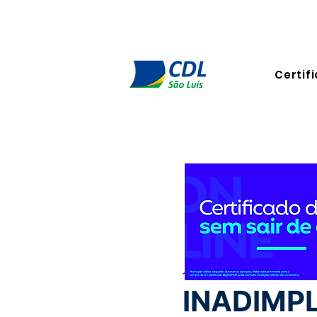
Certifi
16 de out. de 2024
3 min de 
INADIMPL