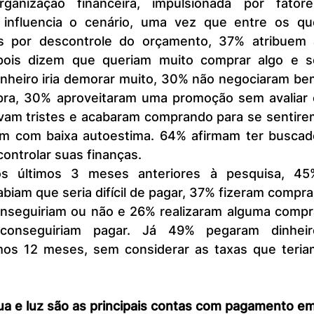
influencia o cenário, uma vez que entre os que
es por descontrole do orçamento, 37% atribuem a
pois dizem que queriam muito comprar algo e se
nheiro iria demorar muito, 30% não negociaram bem
a, 30% aproveitaram uma promoção sem avaliar o
am tristes e acabaram comprando para se sentirem
m com baixa autoestima. 64% afirmam ter buscado
controlar suas finanças.
biam que seria difícil de pagar, 37% fizeram compra
nseguiriam ou não e 26% realizaram alguma compra
onseguiriam pagar. Já 49% pegaram dinheiro
mos 12 meses, sem considerar as taxas que teriam
gua e luz são as principais contas com pagamento em