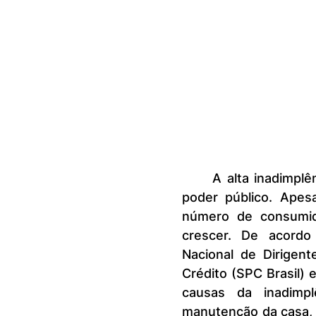
	A alta inadimplência no país é um desafio para as famílias e para o 
poder público. Apesa
número de consumido
crescer. De acordo
Nacional de Dirigent
Crédito (SPC Brasil) 
causas da inadimpl
manutenção da casa, c