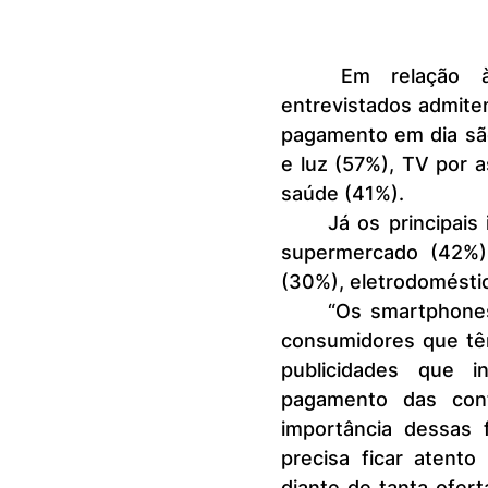
	Em relação à prioridade no pagamento, os consumidores 
entrevistados admite
pagamento em dia são
e luz (57%), TV por a
saúde (41%).
	Já os principais itens comprados no crédito sem pagamento foram: 
supermercado (42%),
(30%), eletrodoméstic
	“Os smartphones representaram uma transformação digital para os 
consumidores que tê
publicidades que 
pagamento das cont
importância dessas 
precisa ficar atent
diante de tanta ofert