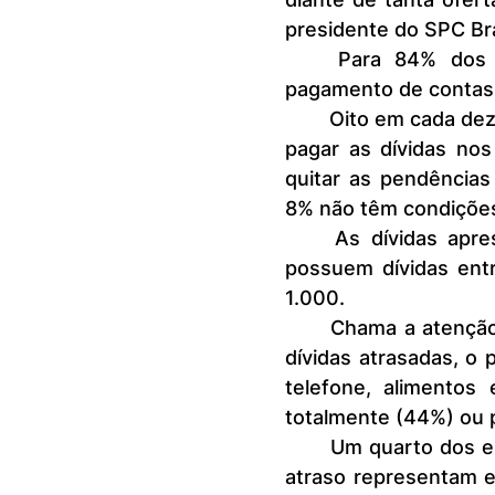
presidente do SPC Bra
	Para 84% dos inadimplentes, quitar dívidas vai comprometer o 
pagamento de contas 
	Oito em cada dez inadimplentes (82%) afirmam que tem condições de 
pagar as dívidas no
quitar as pendências
8% não têm condições
	As dívidas apresentam valor médio de R$ 4.748, sendo que 21% 
possuem dívidas ent
1.000.
	Chama a atenção que se 84% dos entrevistados quitassem todas as 
dívidas atrasadas, o
telefone, alimentos 
totalmente (44%) ou 
	Um quarto dos entrevistados (26%) afirmam ainda que as dívidas em 
atraso representam 