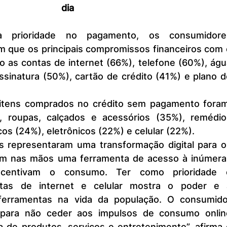
dia
m que os principais compromissos financeiros com o
 as contas de internet (66%), telefone (60%), água
ssinatura (50%), cartão de crédito (41%) e plano d
 roupas, calçados e acessórios (35%), remédios
os (24%), eletrônicos (22%) e celular (22%).
m nas mãos uma ferramenta de acesso à inúmeras
incentivam o consumo. Ter como prioridade o
as de internet e celular mostra o poder e a
ferramentas na vida da população. O consumidor
o para não ceder aos impulsos de consumo online
a de produtos, serviços e entretenimento”, afirma 