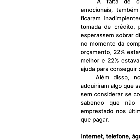
	A falta de organização financeira, impulsionada por fatores 
emocionais, também 
ficaram inadimplent
tomada de crédito, 
esperassem sobrar di
no momento da compr
orçamento, 22% estav
melhor e 22% estava
ajuda para conseguir 
	Além disso, nos últimos 3 meses anteriores à pesquisa, 45% 
adquiriram algo que sa
sem considerar se co
sabendo que não c
emprestado nos últi
que pagar.
Internet, telefone, á