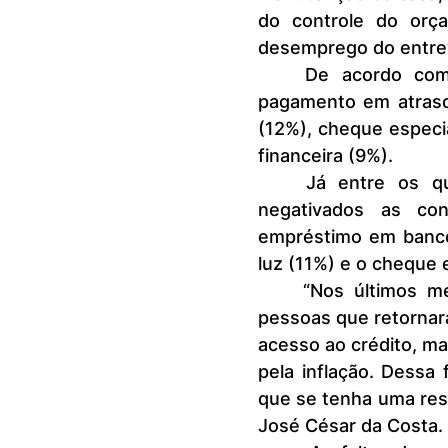
do controle do orç
desemprego do entrev
	De acordo com os entrevistados, as contas que estão com o 
pagamento em atraso 
(12%), cheque especi
financeira (9%).
	Já entre os que estão com o pagamento em atraso e foram 
negativados as con
empréstimo em banco 
luz (11%) e o cheque 
	“Nos últimos meses tivemos no país um aumento no número de 
pessoas que retornara
acesso ao crédito, ma
pela inflação. Dessa
que se tenha uma res
José César da Costa.