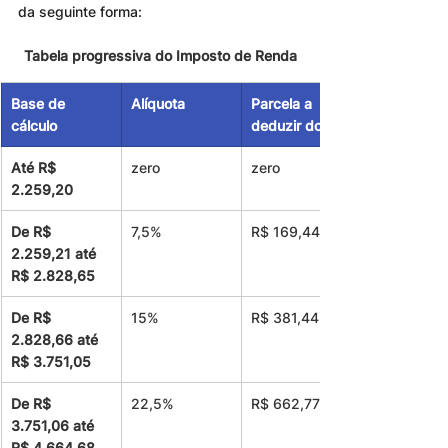
da seguinte forma:
Tabela progressiva do Imposto de Renda
Base de 
Alíquota
Parcela a 
cálculo
deduzir do IR
Até R$ 
zero
zero
2.259,20
De R$ 
7,5%
R$ 169,44
2.259,21 até 
R$ 2.828,65
De R$ 
15%
R$ 381,44
2.828,66 até 
R$ 3.751,05
De R$ 
22,5%
R$ 662,77
3.751,06 até 
R$ 4.664,68