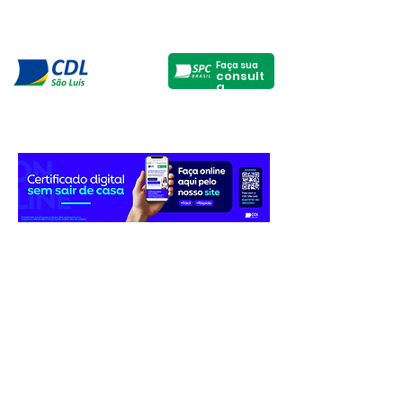
Faça sua
consult
a