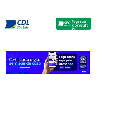
Faça sua
consult
a