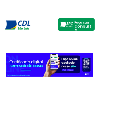
Faça sua
consult
a