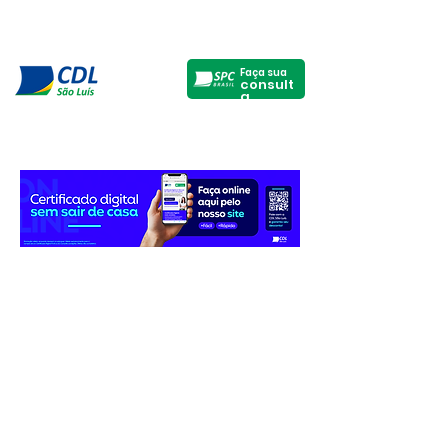
Faça sua
consult
a