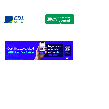
Faça sua
consult
a