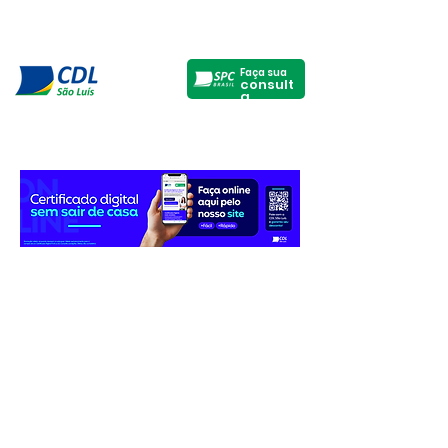
Faça sua
consult
a