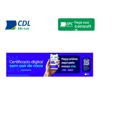
Faça sua
consult
a