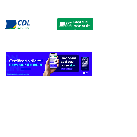
Faça sua
consult
a