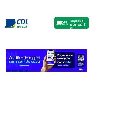
Faça sua
consult
a