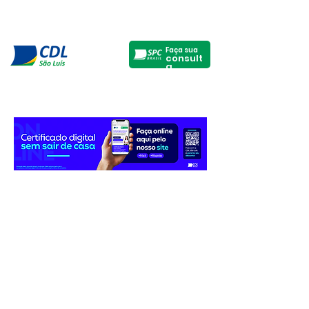
Faça sua
consult
a