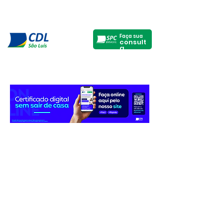
Faça sua
consult
a