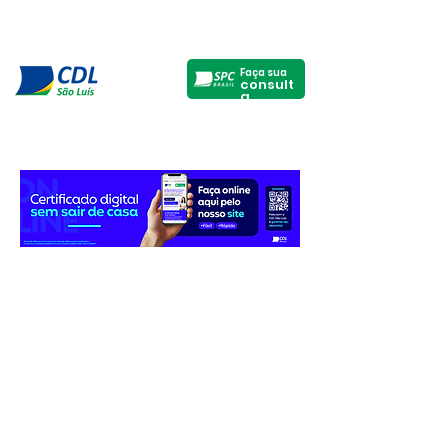
Faça sua
consult
a