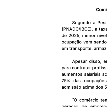
Comé
	Segundo a Pesquisa Nacional por Amostra de Domicílios Contínua 
(PNADC/IBGE), a tax
de 2025, menor nível 
ocupação vem sendo i
em transporte, armaz
	Apesar disso, empresas do varejo relatam dificuldades crescentes 
para contratar profis
aumentos salariais ac
75% das ocupações 
admissão acima dos 5
	“O comércio tem se mostrado um dos setores mais dinâmicos na 
geração de emprego