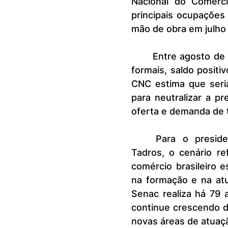
Nacional do Comérc
principais ocupações
mão de obra em julho 
	Entre agosto de 2024 e julho de 2025, o setor abriu 321,5 mil vagas 
formais, saldo positi
CNC estima que seria
para neutralizar a pr
oferta e demanda de 
	Para o presidente do Sistema CNC-Sesc-Senac, José Roberto 
Tadros, o cenário ref
comércio brasileiro e
na formação e na atu
Senac realiza há 79 
continue crescendo d
novas áreas de atuaçã