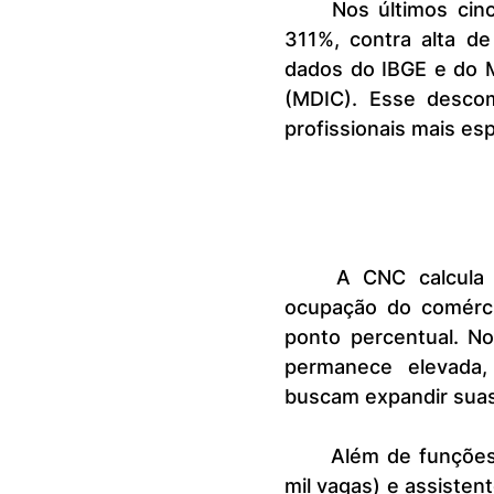
	Nos últimos cinco anos, a receita nominal do e-commerce cresceu 
311%, contra alta d
dados do IBGE e do M
(MDIC). Esse descom
profissionais mais es
	A CNC calcula que, a cada aumento de 1 ponto percentual na 
ocupação do comérci
ponto percentual. No
permanece elevada, 
buscam expandir sua
	Além de funções administrativas, como assistente de escritório (6,7 
mil vagas) e assistent