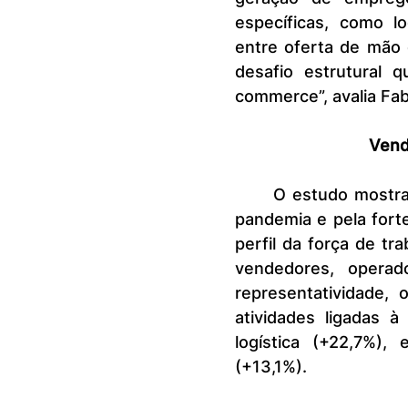
específicas, como l
entre oferta de mão
desafio estrutural
commerce”, avalia Fa
Vend
	O estudo mostra que as mudanças no consumo, intensificadas pela 
pandemia e pela fort
perfil da força de tr
vendedores, opera
representatividade,
atividades ligadas à
logística (+22,7%),
(+13,1%).