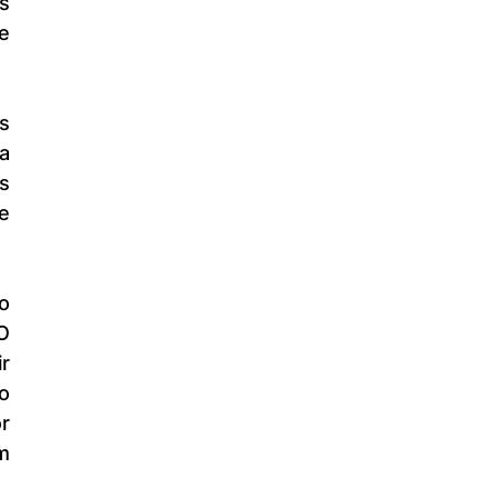
 
 
a 
 
e 
O 
r 
 
 
 