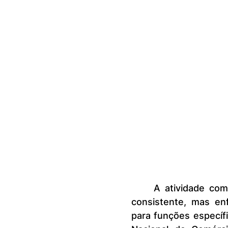
	A atividade comercial brasileira segue criando empregos em ritmo 
consistente, mas enf
para funções específ