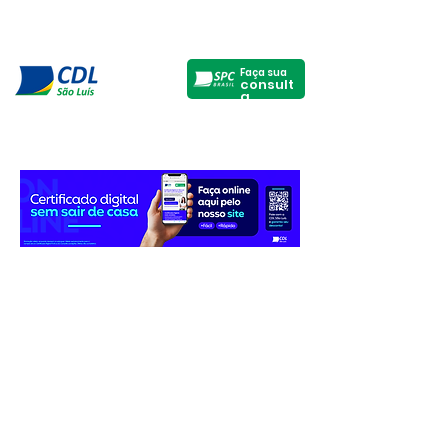
Faça sua
consult
a