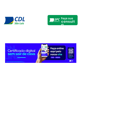
Faça sua
consult
a