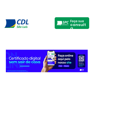
Faça sua
consult
a