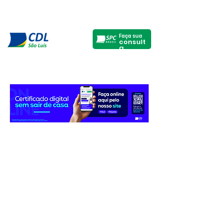
Faça sua
consult
a