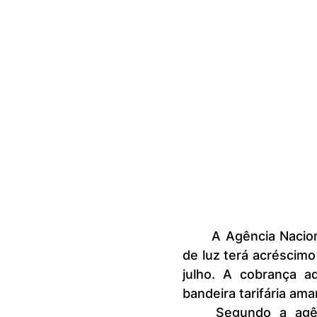
	A Agência Nacional de Energia Elétrica (Aneel) informou que a conta 
de luz terá acréscim
julho. A cobrança a
bandeira tarifária ama
	Segundo a agência, a previsão de chuva abaixo de média e a 