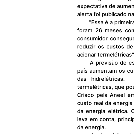
expectativa de aument
alerta foi publicado na
	"Essa é a primeira alteração na bandeira desde abril de 2022. Ao todo, 
foram 26 meses com 
consumidor consegue
reduzir os custos de
acionar termelétricas"
	A previsão de escassez de chuvas e as temperaturas mais altas no 
país aumentam os cus
das hidrelétricas. 	Dessa forma, é necessário acionar as usinas 
termelétricas, que p
Criado pela Aneel em 
custo real da energia
da energia elétrica. 
leva em conta, princip
da energia.