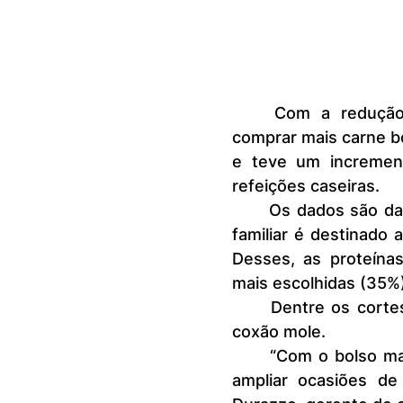
	Com a redução da inflação, os consumidores estão voltando a 
comprar mais carne bo
e teve um incremen
refeições caseiras.
	Os dados são da Kantar, e apontam também que 36% do orçamento 
familiar é destinado
Desses, as proteína
mais escolhidas (35%)
	Dentre os cortes, os mais relevantes em consumo são o acém e o 
coxão mole.
	“Com o bolso mais confortável, o consumidor pode sair do básico e 
ampliar ocasiões de 