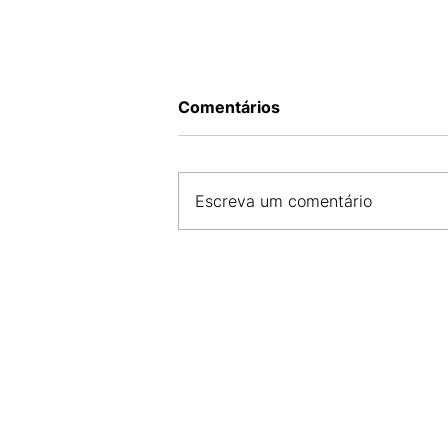
Comentários
Escreva um comentário
CDL SÃO LUÍS E FCDL MA 
COMPROMISSO COM A SE
E DESENVOLVIMENTO DO 
LOCAL