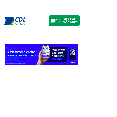
Faça sua
consult
a