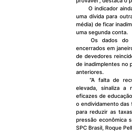
provável”, destaca o 
	O indicador ainda revela que o tempo médio entre o vencimento de 
uma dívida para outr
média) de ficar inadi
uma segunda conta.
	Os dados do indicador mostram que, nos últimos 12 meses 
encerrados em janei
de devedores reincid
de inadimplentes no 
anteriores.
	“A falta de recuperação efetiva do crédito, aliada à reincidência 
elevada, sinaliza a
eficazes de educação f
o endividamento das f
para reduzir as taxas 
pressão econômica sob
SPC Brasil, Roque Pell