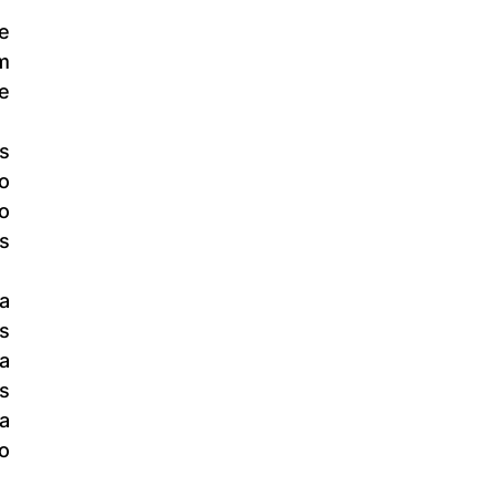
 
e 
 
 
 
 
a 
s 
a 
o 