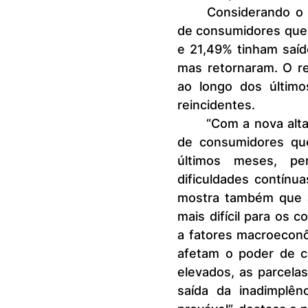
	Considerando o universo de devedores reincidentes, 63,21% foram 
de consumidores que a
e 21,49% tinham saíd
mas retornaram. O re
ao longo dos último
reincidentes.
	“Com a nova alta na reincidência acompanhada da queda do número 
de consumidores que
últimos meses, pe
dificuldades contínua
mostra também que a
mais difícil para os 
a fatores macroeconôm
afetam o poder de c
elevados, as parcelas
saída da inadimplên