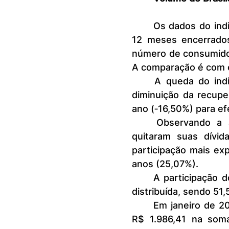
	Os dados do indicador de recuperação de crédito mostram que, nos 
12 meses encerrados
número de consumidor
A comparação é com o
	A queda do indicador acumulado em 12 meses se concentrou na 
diminuição da recupe
ano (‐16,50%) para e
	Observando a abertura por faixa etária dos consumidores que 
quitaram suas dívi
participação mais exp
anos (25,07%).
	A participação dos consumidores recuperados por sexo segue bem 
distribuída, sendo 5
	Em janeiro de 2025, cada consumidor recuperado pagou, em média, 
R$ 1.986,41 na soma