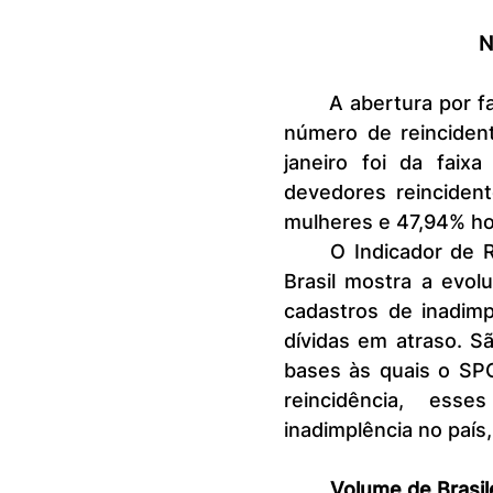
N
	A abertura por faixa etária dos devedores reincidentes mostra que o 
número de reincident
janeiro foi da faix
devedores reinciden
mulheres e 47,94% h
	O Indicador de Recuperação de Crédito de Pessoas Físicas do SPC 
Brasil mostra a evo
cadastros de inadim
dívidas em atraso. S
bases às quais o SP
reincidência, ess
inadimplência no país
Volume de Brasil