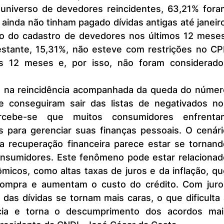
inda não tinham pagado dívidas antigas até janeiro
o do cadastro de devedores nos últimos 12 meses,
stante, 15,31%, não esteve com restrições no CPF
s 12 meses e, por isso, não foram considerados
 conseguiram sair das listas de negativados nos
rcebe-se que muitos consumidores enfrentam
s para gerenciar suas finanças pessoais. O cenári
 recuperação financeira parece estar se tornando
consumidores. Este fenômeno pode estar relacionad
icos, como altas taxas de juros e da inflação, qu
ompra e aumentam o custo do crédito. Com juros
 das dívidas se tornam mais caras, o que dificulta 
cia e torna o descumprimento dos acordos mais