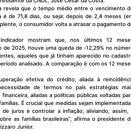
presidente da CNDL, José César da Costa.
a é de 71,8 dias, ou seja: depois de 2,4 meses (em
mplente, o consumidor volta a atrasar o pagamento d
ro de 2025, houve uma queda de ‐12,29% no número
entes, aqueles que já tinham aparecido no cadastro
período analisado. A comparação é com os 12 meses
 necessidade de termos no país estratégias mais
inanceira, aliadas a políticas públicas voltadas par
amílias. É crucial que medidas sejam implementada
de juros e controlar a inflação, aliviando, assim, 
re as famílias brasileiras”, afirma o presidente d
izzaro Junior.