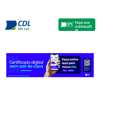
Faça sua
consult
a