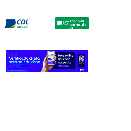
Faça sua
consult
a