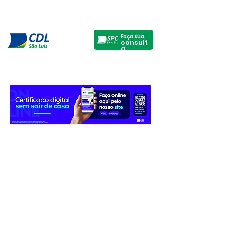
Faça sua
consult
a