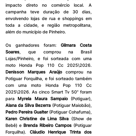
impacto direto no comércio local. A 
campanha teve duração de 30 dias, 
envolvendo lojas de rua e shoppings em 
toda a cidade, e região metropolitana, 
além do município de Pinheiro.
Os ganhadores foram: 
Gilmara Costa 
Soares
, que comprou na Brasil 
Lojas/Pinheiro, e foi sorteada com uma 
moto Honda Pop 110 Cc 2025\2026. 
Denisson Marques Araújo
 comprou na 
Potiguar Forquilha, e foi sorteado também 
com uma moto Honda Pop 110 Cc 
2025\2026. As cinco Smart Tv 50" foram 
para 
Myrela Maura Sampaio
 (Potiguar), 
Alana da Silva Bezerra
 (Potiguar Maiobão), 
Pedro Pereira Gualter
 (Potiguar Cohafuma), 
Karen Christine de Lima Silva
 (Show de 
Bebê) e 
Brenda Ribeiro Campos 
(Potiguar 
Forquilha). 
Cláudio Henrique Trinta dos 