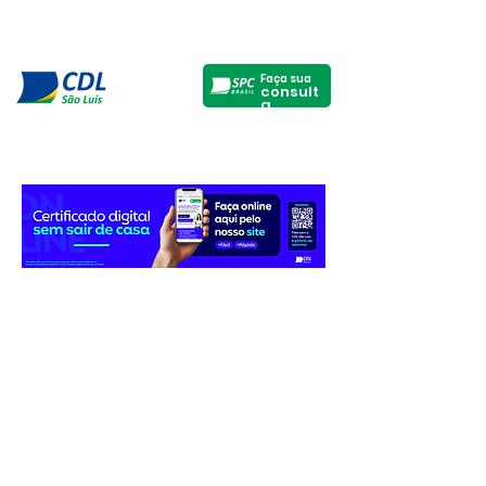
Faça sua
consult
a