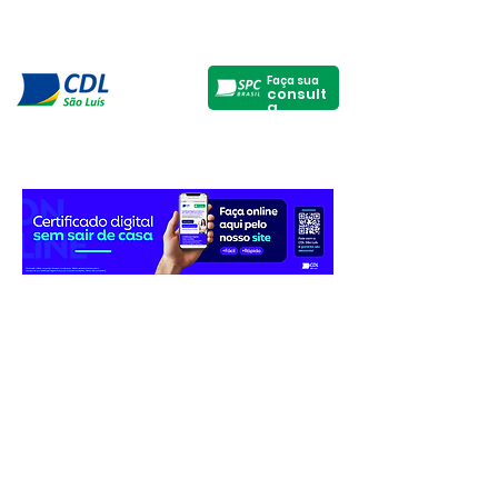
Faça sua
consult
a