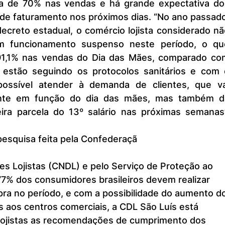
a de 70% nas vendas e há grande expectativa dos
 de faturamento nos próximos dias. “No ano passado
creto estadual, o comércio lojista considerado não
m funcionamento suspenso neste período, o que
1,1% nas vendas do Dia das Mães, comparado com
 estão seguindo os protocolos sanitários e com o
possível atender à demanda de clientes, que vai
te em função do dia das mães, mas também da
ira parcela do 13º salário nas próximas semanas”,
esquisa feita pela Confederaçã
tes Lojistas (CNDL) e pelo Serviço de Proteção ao 
 77% dos consumidores brasileiros devem realizar 
a no período, e com a possibilidade do aumento do
 aos centros comerciais, a CDL São Luís está 
 lojistas as recomendações de cumprimento dos 