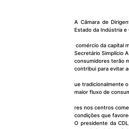
A Câmara de Dirigent
Estado da Indústria e
 comércio da capital maranhense retorne para as 8h. Em ofício dirigido ao 
Secretário Simplício 
consumidores terão m
contribui para evitar 
ue tradicionalmente 
maior fluxo de consu
res nos centros comerc
condições que favore
O presidente da CDL,