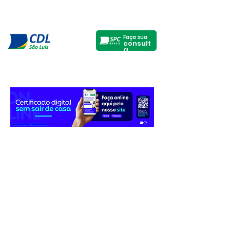
Faça sua
consult
a