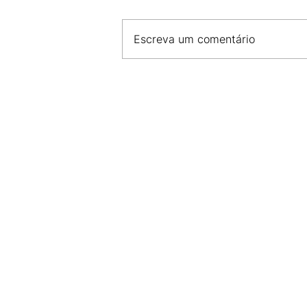
Escreva um comentário
PROGRAMA DO GOVERNO 
ATINGIR 200 MIL EMPRESA
FINANCIAMENTO