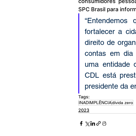
consumidores pessoa
SPC Brasil para infor
“Entendemos 
fortalecer a ci
direito de orga
contas em dia 
uma entidade q
CDL está presta
presidente da en
Tags:
INADIMPLÊNCIA
dívida zero
2023