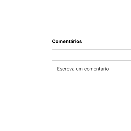
Comentários
Escreva um comentário
CDL SÃO LUÍS E FCDL MA 
COMPROMISSO COM A SE
E DESENVOLVIMENTO DO 
LOCAL