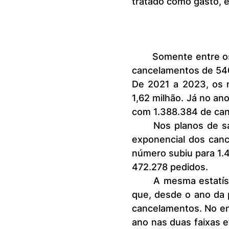
tratado como gasto, e
	Somente entre os meses de janeiro e abril de 2024 foram pedidos os 
cancelamentos de 540
De 2021 a 2023, os n
1,62 milhão. Já no an
com 1.388.384 de ca
	Nos planos de saúde odontológicos, é possível perceber o aumento 
exponencial dos canc
número subiu para 1.
472.278 pedidos.
	A mesma estatística foi observada nos grupos de 20 a 24 anos, em 
que, desde o ano da 
cancelamentos. No ent
ano nas duas faixas e