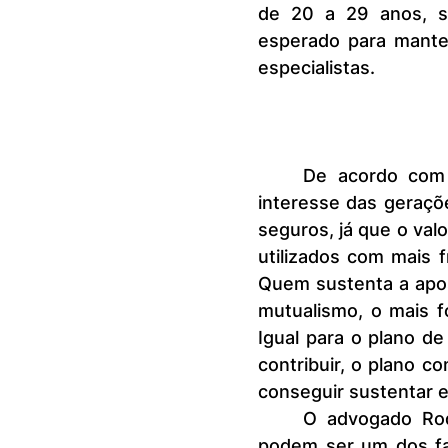
de 20 a 29 anos, s
esperado para mante
especialistas.
	De acordo com o advogado administrativo Silvio Guidi a falta de 
interesse das geraçõ
seguros, já que o valo
utilizados com mais f
Quem sustenta a apos
mutualismo, o mais f
Igual para o plano d
contribuir, o plano c
conseguir sustentar e
	O advogado Rodrigo Leitão esclarece que as variações de preço 
podem ser um dos fa