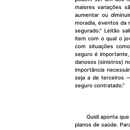
maiores variações s
aumentar ou diminui
moradia, eventos da 
segurado." Leitão sa
item com o qual o jo
com situações como 
seguro é importante, 
danosos (sinistros) n
importância necessár
seja a de terceiros
seguro contratado."
	Guidi aponta que não se trata apenas do desinteresse do jovem pelos 
planos de saúde. Para