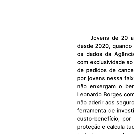
	Jovens de 20 a 29 anos estão saindo das seguradoras de saúde 
desde 2020, quando t
os dados da Agência
com exclusividade ao 
de pedidos de cance
por jovens nessa faix
não enxergam o benef
Leonardo Borges come
não aderir aos seguro
ferramenta de invest
custo-benefício, por
proteção e calcula tu