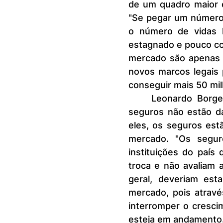
de um quadro maior d
"Se pegar um número 
o número de vidas h
estagnado e pouco com
mercado são apenas 
novos marcos legais 
conseguir mais 50 mil
	Leonardo Borges contribui com a visão de que as empresas de 
seguros não estão da
eles, os seguros es
mercado. "Os seguro
instituições do paí
troca e não avaliam 
geral, deveriam est
mercado, pois atravé
interromper o cresci
esteja em andamento.