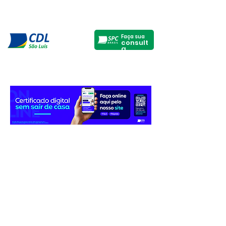
Faça sua
consult
a