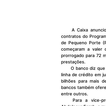
	A Caixa anunciou a ampliação do pagamento e renegociação dos 
contratos do Progra
de Pequeno Porte (P
começaram a valer d
prorrogado para 72 m
prestações.
	O banco diz que foi a primeira instituição financeira a comercializar a 
linha de crédito em 
bilhões para mais d
bancos também oferece
entre outros.
	Para a vice-presidente de Negócios de Varejo, Maria Cristina 