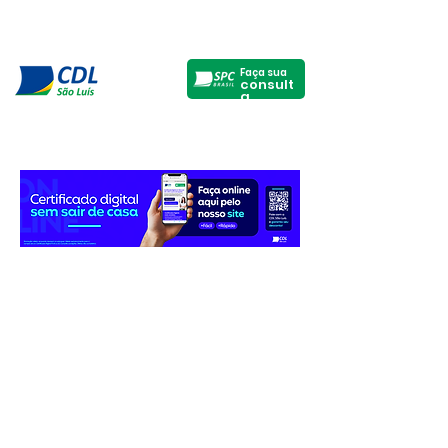
Faça sua
consult
a