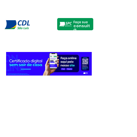
Faça sua
consult
a