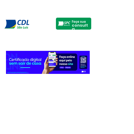
Faça sua
consult
a