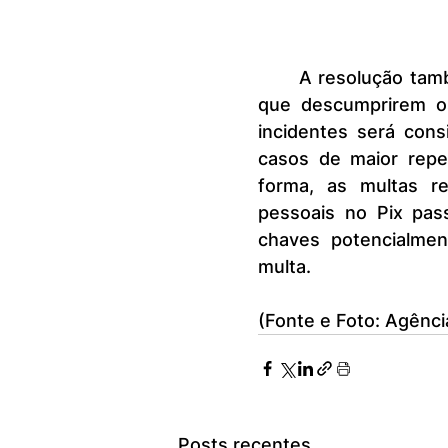
	A resolução também aperfeiçoou as penalidades para as instituições 
que descumprirem os
incidentes será con
casos de maior repe
forma, as multas re
pessoais no Pix pas
chaves potencialmen
multa.
(Fonte e Foto: Agência
Posts recentes