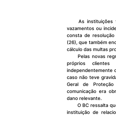
	As instituições financeiras terão de avisar aos clientes quaisquer 
vazamentos ou incide
consta de resolução 
(26), que também end
cálculo das multas pr
	Pelas novas regras, as instituições terão o dever de comunicar aos 
próprios clientes
independentemente d
caso não teve gravida
Geral de Proteção
comunicação era obr
dano relevante.
	O BC ressalta que a responsabilidade pela comunicação recai sobre a 
instituição de rela