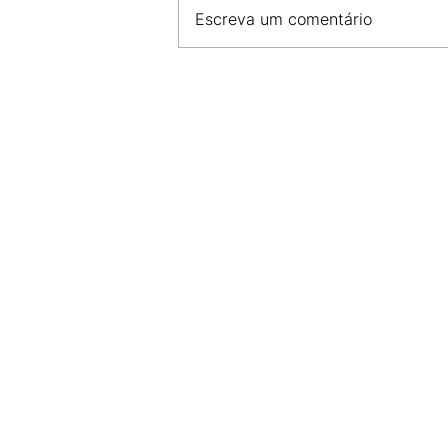
Escreva um comentário
CDL SÃO LUÍS E FCDL MA 
COMPROMISSO COM A SE
E DESENVOLVIMENTO DO 
LOCAL