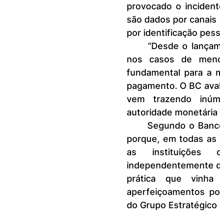
provocado o incident
são dados por canais
por identificação pes
	“Desde o lançamento do Pix, o BC optou pela comunicação mesmo 
nos casos de menor
fundamental para a 
pagamento. O BC aval
vem trazendo inúme
autoridade monetária
	Segundo o Banco Central, a mudança afeta apenas as normas. Isso 
porque, em todas as 
as instituições 
independentemente da
prática que vinha
aperfeiçoamentos po
do Grupo Estratégico