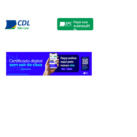
Faça sua
consult
a