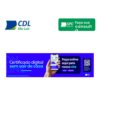
Faça sua
consult
a