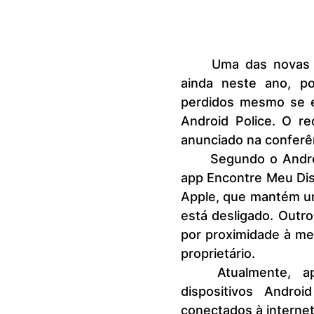
	Uma das novas funções do Android 15, previsto para ser lançado 
ainda neste ano, po
perdidos mesmo se el
Android Police. O re
anunciado na conferên
	Segundo o Android Police, a novidade, que será uma atualização do 
app Encontre Meu Disp
Apple, que mantém um
está desligado. Outro
por proximidade à med
proprietário.
	Atualmente, aparelhos Android permitem o rastreamento de 
dispositivos Andr
conectados à internet