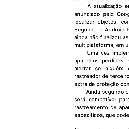
	A atualização está associada a outro recurso do Find My Device 
anunciado pelo Goo
localizar objetos, c
Segundo o Android Po
ainda não finalizou a
multiplataforma, em 
	Uma vez implementada, a atualização poderá não apenas rastrear 
aparelhos perdidos 
alertar se alguém 
rastreador de tercei
extra de proteção con
	Ainda segundo o Android Police, a atualização do Find My Phone não 
será compatível par
rastreamento de apar
específicos, que pod