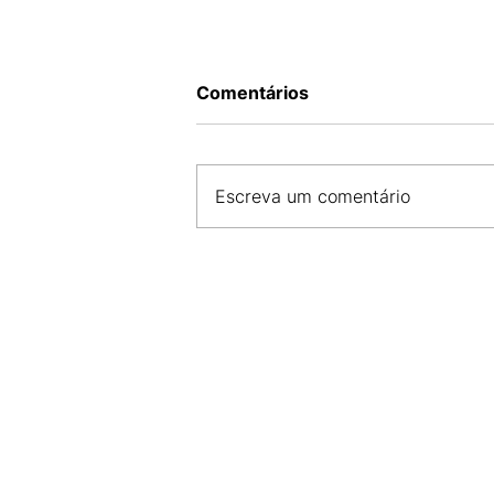
Comentários
Escreva um comentário
COMBO COM DESCONTO É 
PRINCIPAL GATILHO PARA
O GASTO NO DIA DOS PAIS