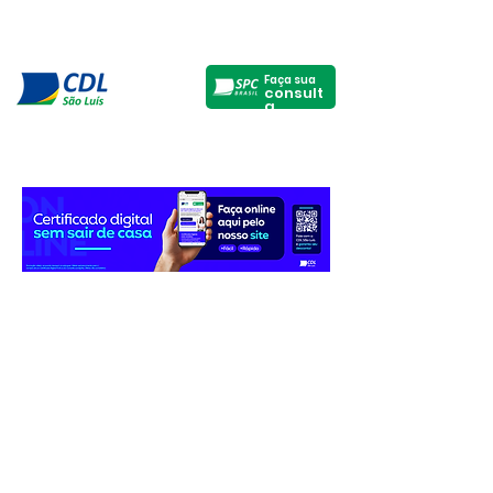
Faça sua
consult
a