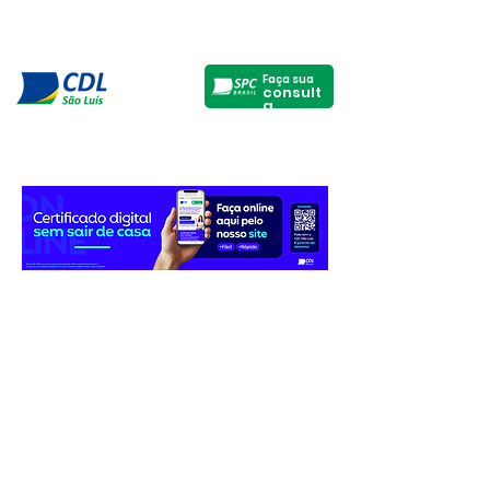
Faça sua
consult
a