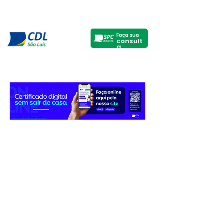
Faça sua
consult
a