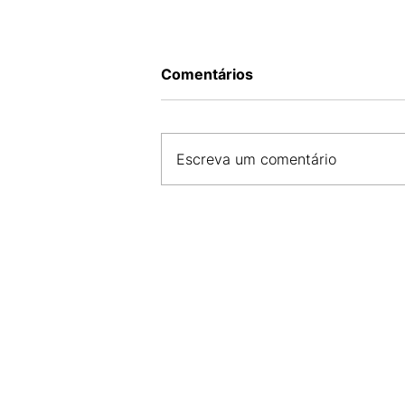
Comentários
Escreva um comentário
CDL SÃO LUÍS E AMDA INIC
PARCERIA PARA O
DESENVOLVIMENTO DO CO
MARANHENSE