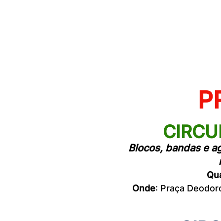
P
CIRCU
Blocos, bandas e a
Qu
Onde
: Praça Deodoro