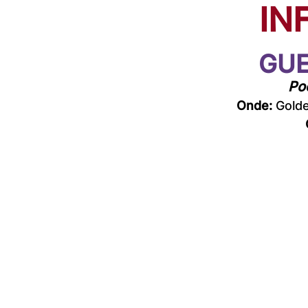
IN
GUE
Po
Onde:
 Gold