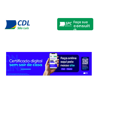
Faça sua
consult
a